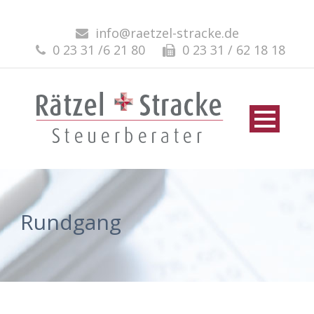
info@raetzel-stracke.de
0 23 31 /6 21 80
0 23 31 / 62 18 18
Rundgang